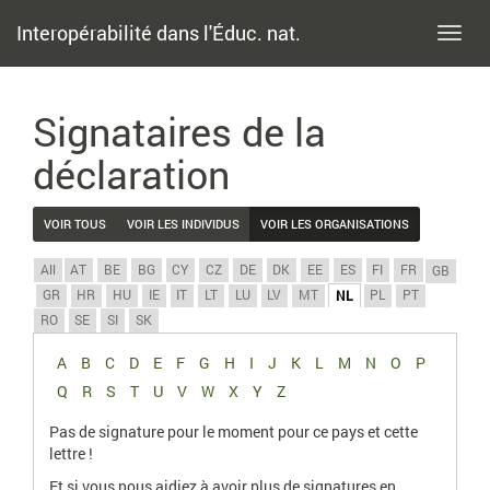
Interopérabilité dans l'Éduc. nat.
Toggl
navig
Signataires de la
déclaration
VOIR TOUS
VOIR LES INDIVIDUS
VOIR LES ORGANISATIONS
All
AT
BE
BG
CY
CZ
DE
DK
EE
ES
FI
FR
GB
GR
HR
HU
IE
IT
LT
LU
LV
MT
PL
PT
NL
RO
SE
SI
SK
A
B
C
D
E
F
G
H
I
J
K
L
M
N
O
P
Q
R
S
T
U
V
W
X
Y
Z
Pas de signature pour le moment pour ce pays et cette
lettre !
Et si vous nous aidiez à avoir plus de signatures en