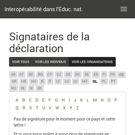
Interopérabilité dans l'Éduc. nat.
Toggl
navig
Signataires de la
déclaration
VOIR TOUS
VOIR LES INDIVIDUS
VOIR LES ORGANISATIONS
All
AT
BE
BG
CY
CZ
DE
DK
EE
ES
FI
FR
GB
GR
HR
HU
IE
IT
LT
LU
LV
MT
PL
PT
NL
RO
SE
SI
SK
A
B
C
D
E
F
G
H
I
J
K
L
M
N
O
P
Q
R
S
T
U
V
W
X
Y
Z
Pas de signature pour le moment pour ce pays et cette
lettre !
Et si vous nous aidiez à avoir plus de signatures en