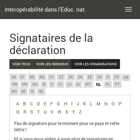
Interopérabilité dans l'Éduc. nat.
Toggl
navig
Signataires de la
déclaration
VOIR TOUS
VOIR LES INDIVIDUS
VOIR LES ORGANISATIONS
All
AT
BE
BG
CY
CZ
DE
DK
EE
ES
FI
FR
GB
GR
HR
HU
IE
IT
LT
LU
LV
MT
PL
PT
NL
RO
SE
SI
SK
A
B
C
D
E
F
G
H
I
J
K
L
M
N
O
P
Q
R
S
T
U
V
W
X
Y
Z
Pas de signature pour le moment pour ce pays et cette
lettre !
Et si vous nous aidiez à avoir plus de signatures en