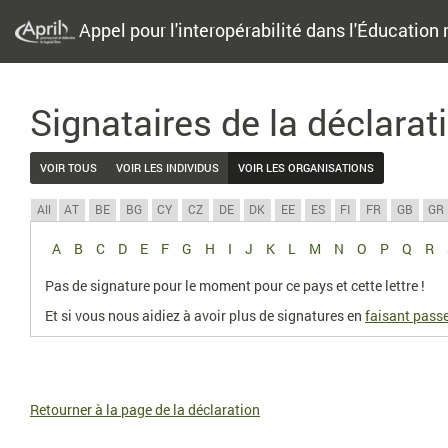
Appel pour l'interopérabilité dans l'Éducation 
Signataires de la déclarat
VOIR TOUS
VOIR LES INDIVIDUS
VOIR LES ORGANISATIONS
All
AT
BE
BG
CY
CZ
DE
DK
EE
ES
FI
FR
GB
GR
A
B
C
D
E
F
G
H
I
J
K
L
M
N
O
P
Q
R
Pas de signature pour le moment pour ce pays et cette lettre !
Et si vous nous aidiez à avoir plus de signatures en
faisant passe
Retourner à la page de la déclaration