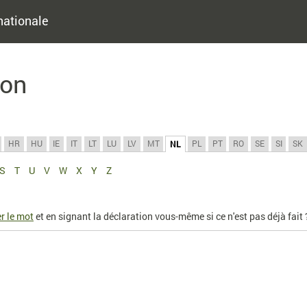
nationale
ion
HR
HU
IE
IT
LT
LU
LV
MT
PL
PT
RO
SE
SI
SK
NL
S
T
U
V
W
X
Y
Z
r le mot
et en signant la déclaration vous-même si ce n'est pas déjà fait 