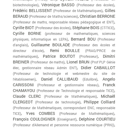
, Véronique BASSO
,
biotechnologies)
(Professeur des écoles)
Frédéric BELLISSENT
, Gilles
(Professeur de Mathématiques)
BERAUD
, Christian BERRONE
(Professeur de Maths/sciences)
,
(Professeur de maths, responsable réseau pédagogique et ENT)
Cyrille BIOT
, Stéphane BOIS
,
(Professeur des écoles)
(CT-TICE)
Cyrille BORNE
(professeur de mathematiques, sciences
, Bernard BOU
physiques, informatique en LEPA)
(Professeur
, Guillaume BOULADE
d'anglais)
(Professeur des écoles et
, Remi BOULLE
directeur d'école)
(PRAG/PRCE de
, Patrice BOUTOT
, Dimitri
mathématiques)
(Professeur)
BREINER
, Lionel BRUN
(Professeur de maths)
(Prof PLP Génie
, Didier CABAILLOT
élec, gestionnaire réseau Admin ENT)
(Professeur de technologie et webmestre du site de
, Daniel CALLIBAUD
, Angelo
l'établissemen)
(Edulibre)
CARISSONI
, Franck
(Professeur et gestionnaire réseau)
CHAMAYOU
,
(Professeur de Technologie et responsable TICE)
Claude CLERC
, Michaël
(Professeur de Mathématiques)
CLERGEOT
, Philippe Colliard
(Professeur de technologie)
(Professeur de Mathématiques, correspondant ENC, responsable
, Yves COMBES
,
TICE)
(Professeur de Mathématiques)
François COULOIGNER
, Delphine COURTIEU
(Enseignant)
,
(Professeur d'Allemand et personne ressource numérique (PRN))