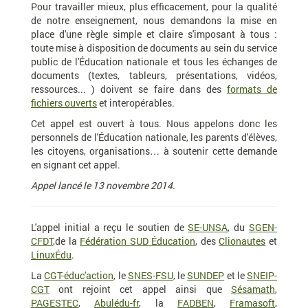
Pour travailler mieux, plus efficacement, pour la qualité
de notre enseignement, nous demandons la mise en
place d'une règle simple et claire s'imposant à tous :
toute mise à disposition de documents au sein du service
public de l'Éducation nationale et tous les échanges de
documents (textes, tableurs, présentations, vidéos,
ressources... ) doivent se faire dans des
formats de
fichiers ouverts
et interopérables.
Cet appel est ouvert à tous. Nous appelons donc les
personnels de l'Éducation nationale, les parents d'élèves,
les citoyens, organisations… à soutenir cette demande
en signant cet appel.
Appel lancé le 13 novembre 2014.
L'appel initial a reçu le soutien de
SE-UNSA
, du
SGEN-
CFDT
,de la
Fédération SUD Éducation
, des
Clionautes
et
LinuxÉdu
.
La
CGT-éduc'action
, le
SNES-FSU
, le
SUNDEP
et le
SNEIP-
CGT
ont rejoint cet appel ainsi que
Sésamath
,
PAGESTEC
,
Abulédu-fr
, la
FADBEN
,
Framasoft
,