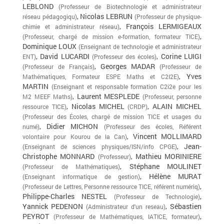
LEBLOND
(Professeur de Biotechnologie et administrateur
, Nicolas LEBRUN
réseau pédagogiqu)
(Professeur de physique-
, François LERMIGEAUX
chimie et administrateur réseau)
,
(Professeur, chargé de mission e-formation, formateur TICE)
Dominique LOUX
(Enseignant de technologie et administrateur
, David LUCARDI
, Corine LUIGI
ENT)
(Professeur des écoles)
, Georges MADAR
(Professeur de Français)
(Professeur de
, Yves
Mathématiques, Formateur ESPE Maths et C2I2E)
MARTIN
(Enseignant et responsable formation C2i2e pour les
, Laurent MESPLEDE
M2 MEEF Maths)
(Professeur, personne
, Nicolas MICHEL
, ALAIN MICHEL
ressource TICE)
(CRDP)
(Professeur des Écoles, chargé de mission TICE et usages du
, Didier MICHON
numé)
(Professeur des écoles, Référent
, Vincent MOLLIMARD
volontaire pour Kourou de la Can)
, Jean-
(Enseignant de sciences physiques/ISN/info CPGE)
Christophe MONNARD
, Mathieu MORINIERE
(Professeur)
, Stéphane MOULINET
(Professeur de Mathématiques)
, Hélène MURAT
(Enseignant informatique de gestion)
,
(Professeur de Lettres, Personne ressource TICE, référent numériq)
Philippe-Charles NESTEL
,
(Professeur de Technologie)
Yannick PEDENON
, Sébastien
(Administrateur d'un reseau)
PEYROT
,
(Professeur de Mathématiques, IATICE, formateur)