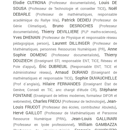
Elodie CUTRONA
, Louis DE
(Professeur documentaliste)
SOUSA
, Noël
(Professeur de Technologie et conseiller TICE)
DEBARLE
(Professeur de mathématiques, responsable
, Patrick DEDIEU
académique du Rallye Ma)
(Professeur de
, Bruno DESROCHES
Génie Climatique)
(Professeur
, Thierry DEVILLIERE
,
documentaliste)
(PLP maths-sciences)
Yves DHENAIN
(Professeur de Physique et responsable réseau
, Laurent DILLINGER
pédagogique, person)
(Professeur de
, Anne
Mathématiques, personnes Ressources Numériques (PR)
Sophie DOMENC
, Thierry
(Professeur documentaliste)
DOUZIECH
(Enseignant STI, responsable ENT, TICE, Réseau et
, Éric DUBREUIL
Pole d'appui)
(Responsable ENT, TICE et
, Arnaud DURAND
Administrateur réseau)
(Enseignant de
, Sophie DUVAUCHELLE
mathématiques et responsable TICE)
, Hilaire FERNANDES
(Prof d´anglais)
(Enseignant État de
, Stéphane
Genève, Conseil en TIC, anc chargé d'étude CR)
FONTAINE
(Enseignant de lettres modernes, formateur DIFOR et
, Charles FREOU
, Jean-
webmestre)
(Professeur de technologie)
Louis FRUCOT
,
(Professeur des écoles, contributeur Abuledu)
Hervé GAILLOT
(Professeur de Mathématiques et Personne
, Jean-Louis GALLINARI
Ressource Numérique (PRN)
, William GAMBAZZA
(Professeur en lycée professionnel)