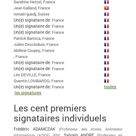
,
Sandrine Hetzel
France
,
Jean Galland
France
,
romain guedj
Suisse
Un(e) signataire de:
France
Un(e) signataire de:
France
Un(e) signataire de:
France
,
Patrick Barroca
France
,
Julien Desclodure
France
,
Abilène Coupey
France
,
France
Un(e) signataire de:
France
Un(e) signataire de:
France
,
Léo DEVILLE
France
,
Quentin LOMBARDO
France
Un(e) signataire de:
toutes
France
les signatures
Les cent premiers
signataires individuels
Frédéric ADAMCZAK
(Professeur des écoles, Animateur
, Sylvain ANDRE
informatique (ATICE), IEN)
(Professeur en