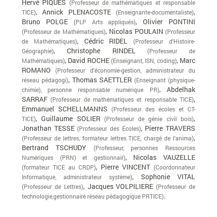
Hervé PIQUES
(Professeur de mathématiques et responsable
, Annick PLENACOSTE
,
TICE)
(Enseignante-documentaliste)
Bruno POLGE
, Olivier PONTINI
(PLP Arts appliqués)
, Nicolas POULAIN
(Professeur de Mathématiques)
(Professeur
, Cédric RIDEL
de Mathématiques)
(Professeur d'Histoire-
, Christophe RINDEL
Géographie)
(Professeur de
, David ROCHE
, Marc
Mathématiques)
(Enseignant, ISN, coding)
ROMANO
(Professeur d'économie-gestion, administrateur du
, Thomas SAETTLER
réseau pédagogi)
(Enseignant (physique-
, Abdelhak
chimie), personne responsable numérique PR)
SARRAF
,
(Professeur de mathématiques et responsable TICE)
Emmanuel SCHELLMANNS
(Professeur des écoles et CT-
, Guillaume SOLIER
,
TICE)
(Professeur de génie civil bois)
Jonathan TESSE
, Pierre TRAVERS
(Professeur des Écoles)
,
(Professeur de lettres, formateur lettres TICE, chargé de l'anima)
Bertrand TSCHUDY
(Professeur, personnes Ressources
, Nicolas VAUZELLE
Numériques (PRN) et gestionnair)
, Pierre VINCENT
(formateur TICE au CRDP)
(Coordonnateur
, Sophonie VITAL
Informatique, administrateur système)
, Jacques VOLPILIERE
(Professeur de Lettres)
(Professeur de
.
technologie,gestionnaire réseau pédagogique PRTICE)