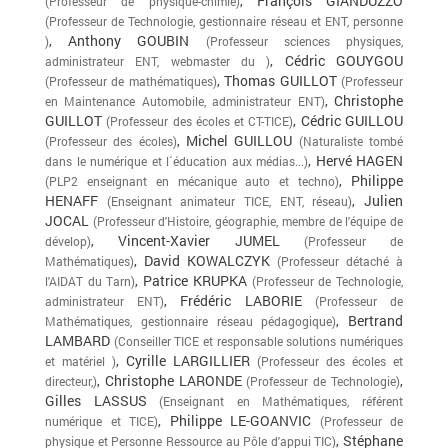
, François GIANDUZZO
(Professeur de physique-chimie)
(Professeur de Technologie, gestionnaire réseau et ENT, personne
, Anthony GOUBIN
)
(Professeur sciences physiques,
, Cédric GOUYGOU
administrateur ENT, webmaster du )
, Thomas GUILLOT
(Professeur de mathématiques)
(Professeur
, Christophe
en Maintenance Automobile, administrateur ENT)
GUILLOT
, Cédric GUILLOU
(Professeur des écoles et CT-TICE)
, Michel GUILLOU
(Professeur des écoles)
(Naturaliste tombé
, Hervé HAGEN
dans le numérique et l´éducation aux médias...)
, Philippe
(PLP2 enseignant en mécanique auto et techno)
HENAFF
, Julien
(Enseignant animateur TICE, ENT, réseau)
JOCAL
(Professeur d'Histoire, géographie, membre de l'équipe de
, Vincent-Xavier JUMEL
dévelop)
(Professeur de
, David KOWALCZYK
Mathématiques)
(Professeur détaché à
, Patrice KRUPKA
l'AIDAT du Tarn)
(Professeur de Technologie,
, Frédéric LABORIE
administrateur ENT)
(Professeur de
, Bertrand
Mathématiques, gestionnaire réseau pédagogique)
LAMBARD
(Conseiller TICE et responsable solutions numériques
, Cyrille LARGILLIER
et matériel )
(Professeur des écoles et
, Christophe LARONDE
,
directeur,)
(Professeur de Technologie)
Gilles LASSUS
(Enseignant en Mathématiques, référent
, Philippe LE-GOANVIC
numérique et TICE)
(Professeur de
, Stéphane
physique et Personne Ressource au Pôle d'appui TIC)