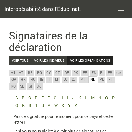
Interopérabilité dans l'Éduc. nat.
Toggl
navig
Signataires de la
déclaration
VOIR TOUS
VOIR LES INDIVIDUS
VOIR LES ORGANISATIONS
All
AT
BE
BG
CY
CZ
DE
DK
EE
ES
FI
FR
GB
GR
HR
HU
IE
IT
LT
LU
LV
MT
PL
PT
NL
RO
SE
SI
SK
A
B
C
D
E
F
G
H
I
J
K
L
M
N
O
P
Q
R
S
T
U
V
W
X
Y
Z
Pas de signature pour le moment pour ce pays et cette
lettre !
Et si vous nous aidiez à avoir plus de signatures en