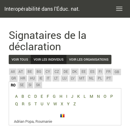
Interopérabilité dans l'Éduc. nat.
Toggl
navig
Signataires de la
déclaration
VOIR TOUS
VOIR LES INDIVIDUS
VOIR LES ORGANISATIONS
All
AT
BE
BG
CY
CZ
DE
DK
EE
ES
FI
FR
GB
GR
HR
HU
IE
IT
LT
LU
LV
MT
NL
PL
PT
SE
SI
SK
RO
A
B
C
D
E
F
G
H
I
J
K
L
M
N
O
P
Q
R
S
T
U
V
W
X
Y
Z
,
Adrian Popa
Roumanie