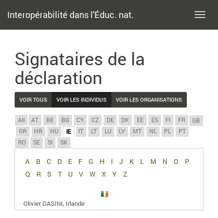
Interopérabilité dans l'Éduc. nat.
Toggl
navig
Signataires de la
déclaration
VOIR TOUS
VOIR LES INDIVIDUS
VOIR LES ORGANISATIONS
All
AT
BE
BG
CY
CZ
DE
DK
EE
ES
FI
FR
GB
GR
HR
HU
IT
LT
LU
LV
MT
NL
PL
PT
IE
RO
SE
SI
SK
A
B
C
D
E
F
G
H
I
J
K
L
M
N
O
P
Q
R
S
T
U
V
W
X
Y
Z
,
Olivier DASINI
Irlande