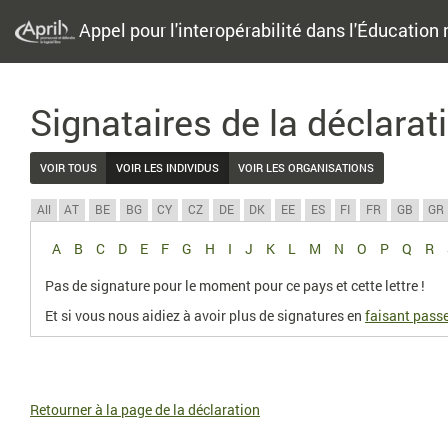
Appel pour l'interopérabilité dans l'Éducation 
Signataires de la déclarat
VOIR TOUS
VOIR LES INDIVIDUS
VOIR LES ORGANISATIONS
All
AT
BE
BG
CY
CZ
DE
DK
EE
ES
FI
FR
GB
GR
A
B
C
D
E
F
G
H
I
J
K
L
M
N
O
P
Q
R
Pas de signature pour le moment pour ce pays et cette lettre !
Et si vous nous aidiez à avoir plus de signatures en
faisant passe
Retourner à la page de la déclaration