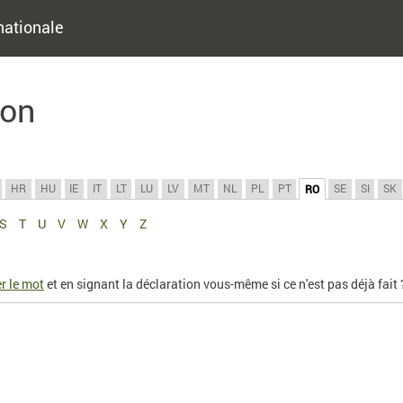
nationale
ion
HR
HU
IE
IT
LT
LU
LV
MT
NL
PL
PT
SE
SI
SK
RO
S
T
U
V
W
X
Y
Z
r le mot
et en signant la déclaration vous-même si ce n'est pas déjà fait 