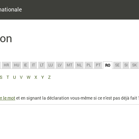
nationale
ion
HR
HU
IE
IT
LT
LU
LV
MT
NL
PL
PT
SE
SI
SK
RO
S
T
U
V
W
X
Y
Z
r le mot
et en signant la déclaration vous-même si ce n'est pas déjà fait 