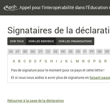
Appel pour l'interopérabilité dans l'Éducation 
Signataires de la déclarat
VOIR TOUS
VOIR LES INDIVIDUS
VOIR LES ORGANISATIONS
All
AT
BE
BG
CY
CZ
DE
DK
EE
ES
FI
FR
GB
GR
A
B
C
D
E
F
G
H
I
J
K
L
M
N
O
P
Q
R
Pas de signature pour le moment pour ce pays et cette lettre !
Et si vous nous aidiez à avoir plus de signatures en
faisant passe
Retourner à la page de la déclaration