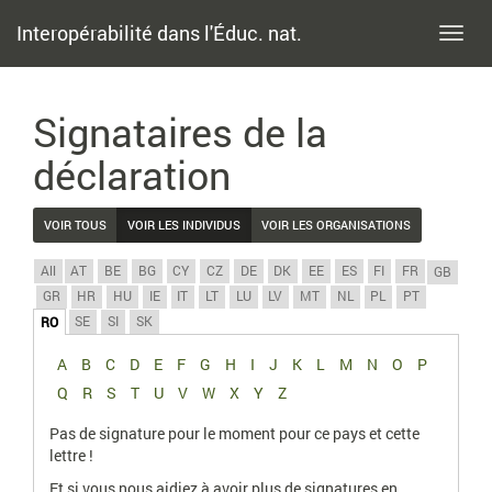
Interopérabilité dans l'Éduc. nat.
Toggl
navig
Signataires de la
déclaration
VOIR TOUS
VOIR LES INDIVIDUS
VOIR LES ORGANISATIONS
All
AT
BE
BG
CY
CZ
DE
DK
EE
ES
FI
FR
GB
GR
HR
HU
IE
IT
LT
LU
LV
MT
NL
PL
PT
SE
SI
SK
RO
A
B
C
D
E
F
G
H
I
J
K
L
M
N
O
P
Q
R
S
T
U
V
W
X
Y
Z
Pas de signature pour le moment pour ce pays et cette
lettre !
Et si vous nous aidiez à avoir plus de signatures en