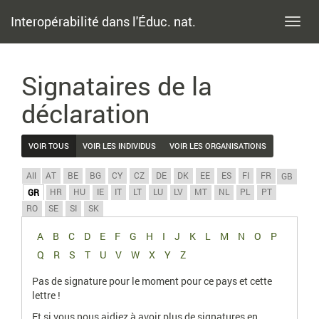
Interopérabilité dans l'Éduc. nat.
Toggl
navig
Signataires de la
déclaration
VOIR TOUS
VOIR LES INDIVIDUS
VOIR LES ORGANISATIONS
All
AT
BE
BG
CY
CZ
DE
DK
EE
ES
FI
FR
GB
HR
HU
IE
IT
LT
LU
LV
MT
NL
PL
PT
GR
RO
SE
SI
SK
A
B
C
D
E
F
G
H
I
J
K
L
M
N
O
P
Q
R
S
T
U
V
W
X
Y
Z
Pas de signature pour le moment pour ce pays et cette
lettre !
Et si vous nous aidiez à avoir plus de signatures en