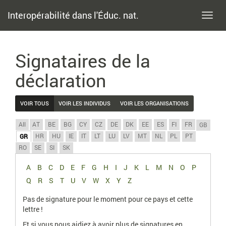
Interopérabilité dans l'Éduc. nat.
Toggl
navig
Signataires de la
déclaration
VOIR TOUS
VOIR LES INDIVIDUS
VOIR LES ORGANISATIONS
All
AT
BE
BG
CY
CZ
DE
DK
EE
ES
FI
FR
GB
HR
HU
IE
IT
LT
LU
LV
MT
NL
PL
PT
GR
RO
SE
SI
SK
A
B
C
D
E
F
G
H
I
J
K
L
M
N
O
P
Q
R
S
T
U
V
W
X
Y
Z
Pas de signature pour le moment pour ce pays et cette
lettre !
Et si vous nous aidiez à avoir plus de signatures en