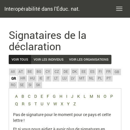
Interopérabilité dans l'Éduc. nat.
Toggl
navig
Signataires de la
déclaration
VOIR TOUS
VOIR LES INDIVIDUS
VOIR LES ORGANISATIONS
All
AT
BE
BG
CY
CZ
DE
DK
EE
ES
FI
FR
GB
HR
HU
IE
IT
LT
LU
LV
MT
NL
PL
PT
GR
RO
SE
SI
SK
A
B
C
D
E
F
G
H
I
J
K
L
M
N
O
P
Q
R
S
T
U
V
W
X
Y
Z
Pas de signature pour le moment pour ce pays et cette
lettre !
Et si vous nous aidiez à avoir plus de signatures en