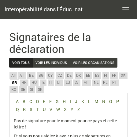
Interopérabilité dans l'Éduc. nat.
Toggl
navig
Signataires de la
déclaration
VOIR TOUS
VOIR LES INDIVIDUS
VOIR LES ORGANISATIONS
All
AT
BE
BG
CY
CZ
DE
DK
EE
ES
FI
FR
GB
HR
HU
IE
IT
LT
LU
LV
MT
NL
PL
PT
GR
RO
SE
SI
SK
A
B
C
D
E
F
G
H
I
J
K
L
M
N
O
P
Q
R
S
T
U
V
W
X
Y
Z
Pas de signature pour le moment pour ce pays et cette
lettre !
Et si vous nous aidiez à avoir plus de signatures en