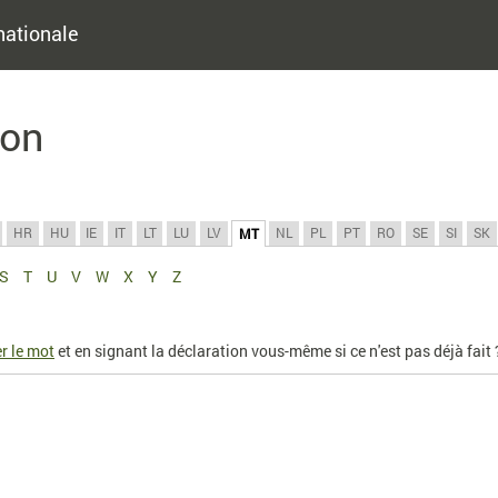
nationale
ion
HR
HU
IE
IT
LT
LU
LV
NL
PL
PT
RO
SE
SI
SK
MT
S
T
U
V
W
X
Y
Z
r le mot
et en signant la déclaration vous-même si ce n'est pas déjà fait 