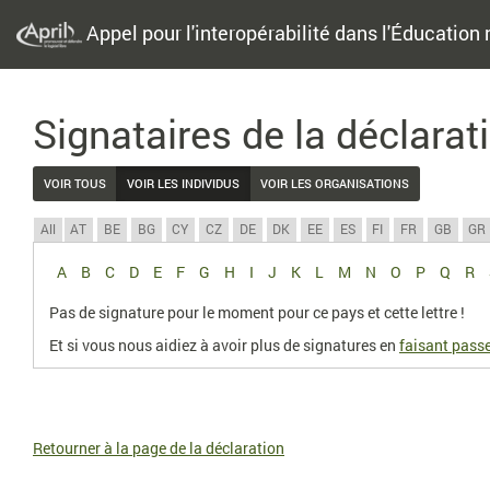
Appel pour l'interopérabilité dans l'Éducation 
Signataires de la déclarat
VOIR TOUS
VOIR LES INDIVIDUS
VOIR LES ORGANISATIONS
All
AT
BE
BG
CY
CZ
DE
DK
EE
ES
FI
FR
GB
GR
A
B
C
D
E
F
G
H
I
J
K
L
M
N
O
P
Q
R
Pas de signature pour le moment pour ce pays et cette lettre !
Et si vous nous aidiez à avoir plus de signatures en
faisant passe
Retourner à la page de la déclaration