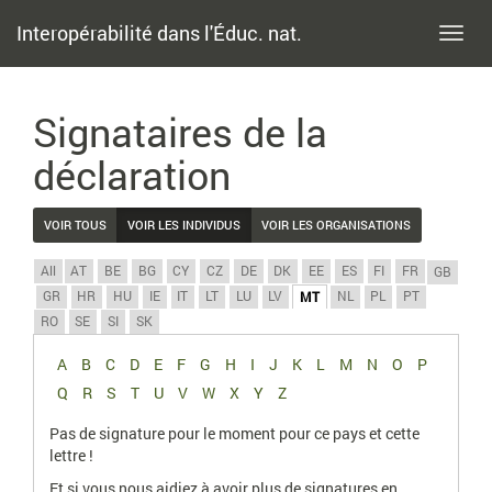
Interopérabilité dans l'Éduc. nat.
Toggl
navig
Signataires de la
déclaration
VOIR TOUS
VOIR LES INDIVIDUS
VOIR LES ORGANISATIONS
All
AT
BE
BG
CY
CZ
DE
DK
EE
ES
FI
FR
GB
GR
HR
HU
IE
IT
LT
LU
LV
NL
PL
PT
MT
RO
SE
SI
SK
A
B
C
D
E
F
G
H
I
J
K
L
M
N
O
P
Q
R
S
T
U
V
W
X
Y
Z
Pas de signature pour le moment pour ce pays et cette
lettre !
Et si vous nous aidiez à avoir plus de signatures en