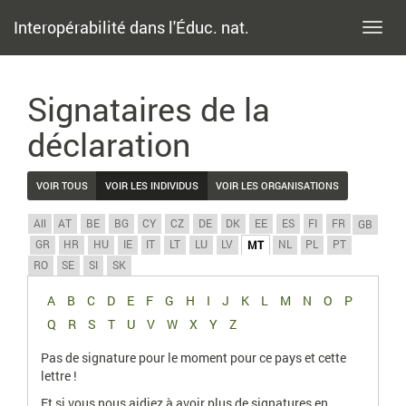
Interopérabilité dans l'Éduc. nat.
Toggl
navig
Signataires de la
déclaration
VOIR TOUS
VOIR LES INDIVIDUS
VOIR LES ORGANISATIONS
All
AT
BE
BG
CY
CZ
DE
DK
EE
ES
FI
FR
GB
GR
HR
HU
IE
IT
LT
LU
LV
NL
PL
PT
MT
RO
SE
SI
SK
A
B
C
D
E
F
G
H
I
J
K
L
M
N
O
P
Q
R
S
T
U
V
W
X
Y
Z
Pas de signature pour le moment pour ce pays et cette
lettre !
Et si vous nous aidiez à avoir plus de signatures en