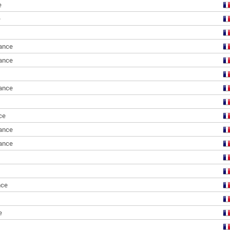
e
e
ance
ance
ance
ce
ance
ance
nce
e