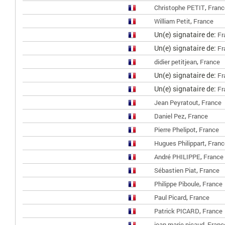
,
Christophe PETIT
Franc
,
William Petit
France
Un(e) signataire de:
Fr
Un(e) signataire de:
Fr
,
didier petitjean
France
Un(e) signataire de:
Fr
Un(e) signataire de:
Fr
,
Jean Peyratout
France
,
Daniel Pez
France
,
Pierre Phelipot
France
,
Hugues Philippart
Franc
,
André PHILIPPE
France
,
Sébastien Piat
France
,
Philippe Piboule
France
,
Paul Picard
France
,
Patrick PICARD
France
,
jean marie picaud
Franc