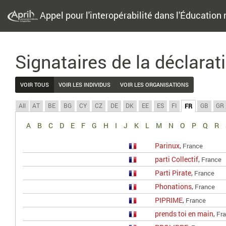
Appel pour l'interopérabilité dans l'Éducation 
Signataires de la déclarat
VOIR TOUS
VOIR LES INDIVIDUS
VOIR LES ORGANISATIONS
All
AT
BE
BG
CY
CZ
DE
DK
EE
ES
FI
GB
GR
FR
A
B
C
D
E
F
G
H
I
J
K
L
M
N
O
P
Q
R
Parinux
,
France
parti Collectif
,
France
Parti Pirate
,
France
Phonations
,
France
PIPRIME
,
France
prends toi en main
,
Fr