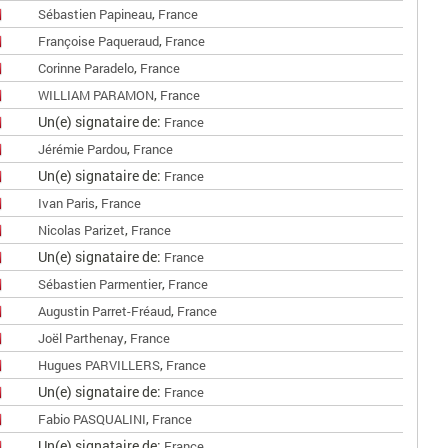
,
Sébastien Papineau
France
,
Françoise Paqueraud
France
,
Corinne Paradelo
France
,
WILLIAM PARAMON
France
Un(e) signataire de:
France
,
Jérémie Pardou
France
Un(e) signataire de:
France
,
Ivan Paris
France
,
Nicolas Parizet
France
Un(e) signataire de:
France
,
Sébastien Parmentier
France
,
Augustin Parret-Fréaud
France
,
Joël Parthenay
France
,
Hugues PARVILLERS
France
Un(e) signataire de:
France
,
Fabio PASQUALINI
France
Un(e) signataire de:
France