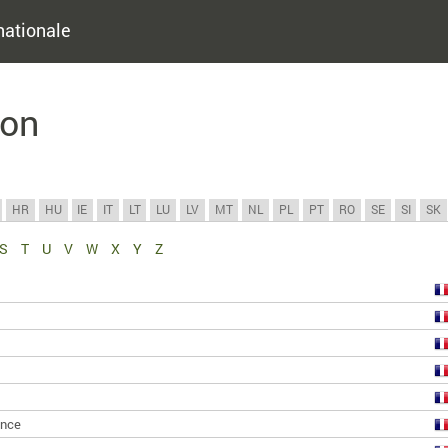
nationale
ion
HR
HU
IE
IT
LT
LU
LV
MT
NL
PL
PT
RO
SE
SI
SK
S
T
U
V
W
X
Y
Z
ance