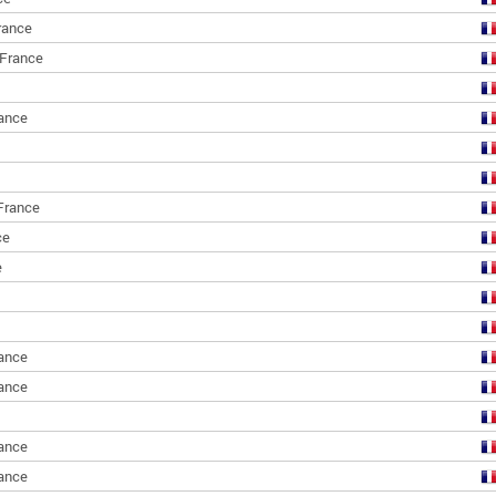
rance
France
ance
France
ce
e
ance
ance
ance
ance