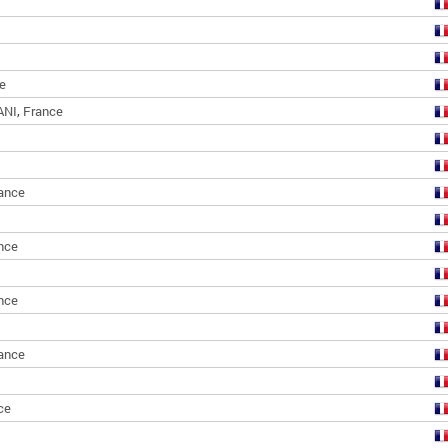
e
,
ANI
France
ance
nce
nce
ance
ce