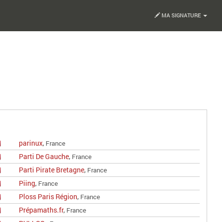
MA SIGNATURE
parinux
,
France
Parti De Gauche
,
France
Parti Pirate Bretagne
,
France
Piing
,
France
Ploss Paris Région
,
France
Prépamaths.fr
,
France