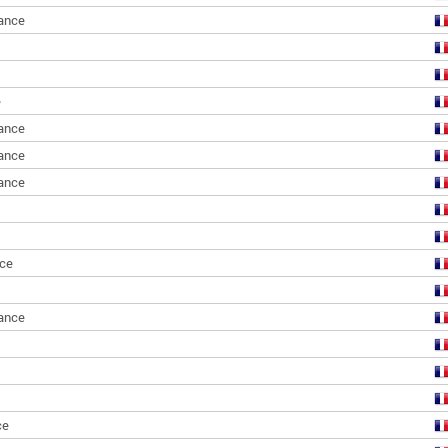
ance
e
ance
ance
ance
ce
ance
ce