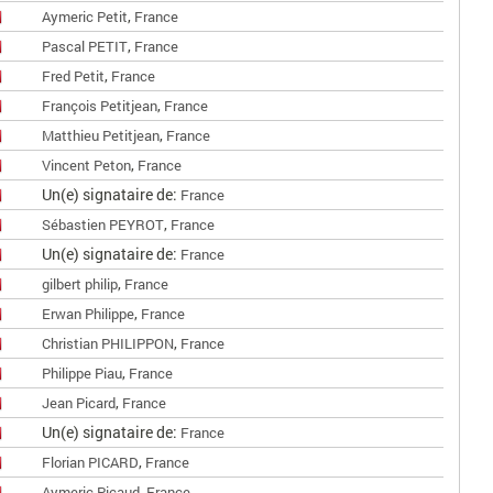
,
Aymeric Petit
France
,
Pascal PETIT
France
,
Fred Petit
France
,
François Petitjean
France
,
Matthieu Petitjean
France
,
Vincent Peton
France
Un(e) signataire de:
France
,
Sébastien PEYROT
France
Un(e) signataire de:
France
,
gilbert philip
France
,
Erwan Philippe
France
,
Christian PHILIPPON
France
,
Philippe Piau
France
,
Jean Picard
France
Un(e) signataire de:
France
,
Florian PICARD
France
,
Aymeric Picaud
France