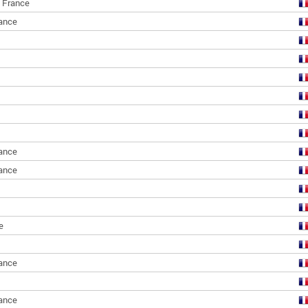
,
France
ance
ance
ance
e
ance
ance