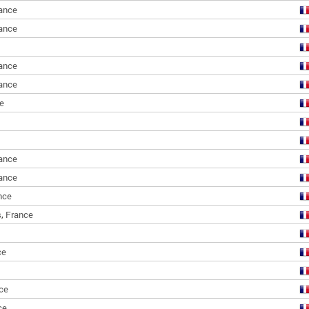
ance
ance
ance
ance
e
ance
ance
nce
,
s
France
ce
ce
ce