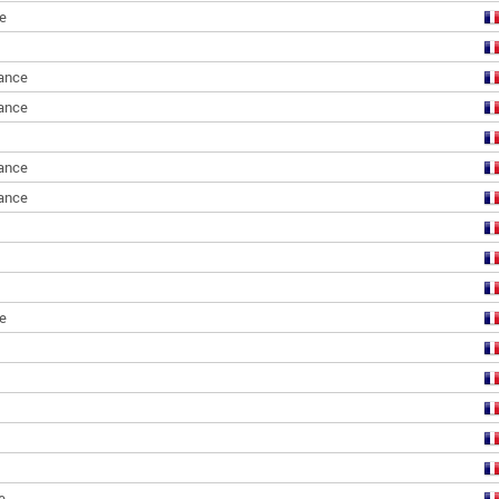
e
ance
ance
ance
ance
e
e