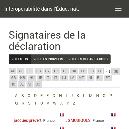
Interopérabilité dans l'Éduc. nat.
Toggl
navig
Signataires de la
déclaration
VOIR TOUS
VOIR LES INDIVIDUS
VOIR LES ORGANISATIONS
All
AT
BE
BG
CY
CZ
DE
DK
EE
ES
FI
FR
GB
GR
HR
HU
IE
IT
LT
LU
LV
MT
NL
PL
PT
RO
SE
SI
SK
A
B
C
D
E
F
G
H
I
J
K
L
M
N
O
P
Q
R
S
T
U
V
W
X
Y
Z
jacques prévert
,
JGMUSIQUES
,
France
France