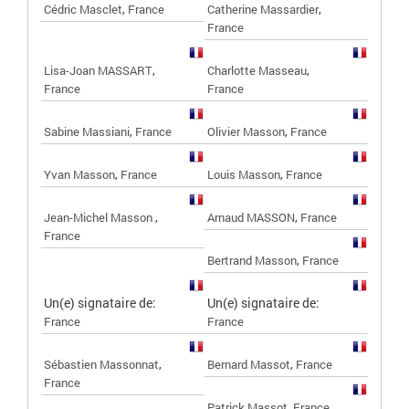
,
,
Cédric Masclet
France
Catherine Massardier
France
,
,
Lisa-Joan MASSART
Charlotte Masseau
France
France
,
,
Sabine Massiani
France
Olivier Masson
France
,
,
Yvan Masson
France
Louis Masson
France
,
,
Jean-Michel Masson
Arnaud MASSON
France
France
,
Bertrand Masson
France
Un(e) signataire de:
Un(e) signataire de:
France
France
,
,
Sébastien Massonnat
Bernard Massot
France
France
,
Patrick Massot
France