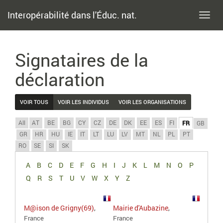
Interopérabilité dans l'Éduc. nat.
Toggl
navig
Signataires de la
déclaration
VOIR TOUS
VOIR LES INDIVIDUS
VOIR LES ORGANISATIONS
All
AT
BE
BG
CY
CZ
DE
DK
EE
ES
FI
FR
GB
GR
HR
HU
IE
IT
LT
LU
LV
MT
NL
PL
PT
RO
SE
SI
SK
A
B
C
D
E
F
G
H
I
J
K
L
M
N
O
P
Q
R
S
T
U
V
W
X
Y
Z
M@ison de Grigny(69)
,
Mairie d'Aubazine
,
France
France