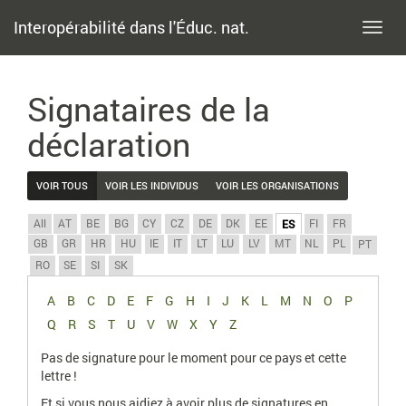
Interopérabilité dans l'Éduc. nat.
Toggl
navig
Signataires de la
déclaration
VOIR TOUS
VOIR LES INDIVIDUS
VOIR LES ORGANISATIONS
All
AT
BE
BG
CY
CZ
DE
DK
EE
FI
FR
ES
GB
GR
HR
HU
IE
IT
LT
LU
LV
MT
NL
PL
PT
RO
SE
SI
SK
A
B
C
D
E
F
G
H
I
J
K
L
M
N
O
P
Q
R
S
T
U
V
W
X
Y
Z
Pas de signature pour le moment pour ce pays et cette
lettre !
Et si vous nous aidiez à avoir plus de signatures en