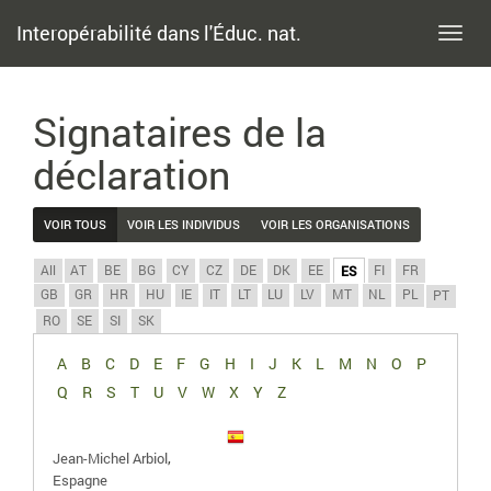
Interopérabilité dans l'Éduc. nat.
Toggl
navig
Signataires de la
déclaration
VOIR TOUS
VOIR LES INDIVIDUS
VOIR LES ORGANISATIONS
All
AT
BE
BG
CY
CZ
DE
DK
EE
FI
FR
ES
GB
GR
HR
HU
IE
IT
LT
LU
LV
MT
NL
PL
PT
RO
SE
SI
SK
A
B
C
D
E
F
G
H
I
J
K
L
M
N
O
P
Q
R
S
T
U
V
W
X
Y
Z
,
Jean-Michel Arbiol
Espagne