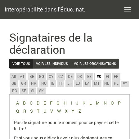
Interopérabilité dans l'Éduc. nat.
Toggl
navig
Signataires de la
déclaration
VOIR TOUS
VOIR LES INDIVIDUS
VOIR LES ORGANISATIONS
All
AT
BE
BG
CY
CZ
DE
DK
EE
FI
FR
ES
GB
GR
HR
HU
IE
IT
LT
LU
LV
MT
NL
PL
PT
RO
SE
SI
SK
A
B
C
D
E
F
G
H
I
J
K
L
M
N
O
P
Q
R
S
T
U
V
W
X
Y
Z
Pas de signature pour le moment pour ce pays et cette
lettre !
Et si vous nous aidiez à avoir plus de signatures en