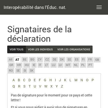
Interopérabilité dans l'Éduc. nat.
Toggl
navig
Signataires de la
déclaration
VOIR TOUS
VOIR LES INDIVIDUS
VOIR LES ORGANISATIONS
All
BE
BG
CY
CZ
DE
DK
EE
ES
FI
FR
AT
GB
GR
HR
HU
IE
IT
LT
LU
LV
MT
NL
PL
PT
RO
SE
SI
SK
A
B
C
D
E
F
G
H
I
J
K
L
M
N
O
P
Q
R
S
T
U
V
W
X
Y
Z
Pas de signature pour le moment pour ce pays et cette
lettre !
Et si vous nous aidiez à avoir plus de signatures en