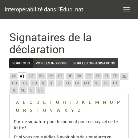
Interopérabilité dans l'Éduc. nat.
Toggl
navig
Signataires de la
déclaration
VOIR TOUS
VOIR LES INDIVIDUS
VOIR LES ORGANISATIONS
All
BE
BG
CY
CZ
DE
DK
EE
ES
FI
FR
AT
GB
GR
HR
HU
IE
IT
LT
LU
LV
MT
NL
PL
PT
RO
SE
SI
SK
A
B
C
D
E
F
G
H
I
J
K
L
M
N
O
P
Q
R
S
T
U
V
W
X
Y
Z
Pas de signature pour le moment pour ce pays et cette
lettre !
Et si vous nous aidiez à avoir plus de signatures en