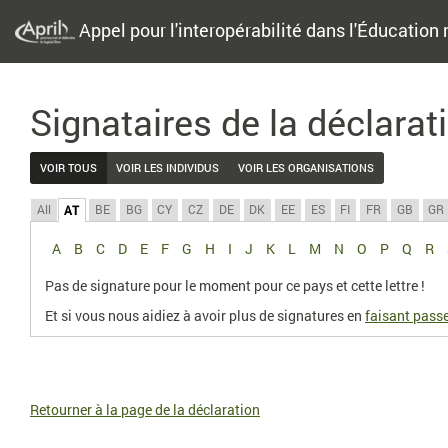
Appel pour l'interopérabilité dans l'Éducation 
Signataires de la déclarat
VOIR TOUS
VOIR LES INDIVIDUS
VOIR LES ORGANISATIONS
All
BE
BG
CY
CZ
DE
DK
EE
ES
FI
FR
GB
GR
AT
A
B
C
D
E
F
G
H
I
J
K
L
M
N
O
P
Q
R
Pas de signature pour le moment pour ce pays et cette lettre !
Et si vous nous aidiez à avoir plus de signatures en
faisant passe
Retourner à la page de la déclaration