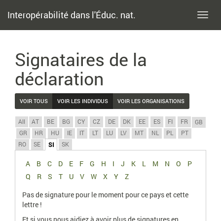
Interopérabilité dans l'Éduc. nat.
Toggl
navig
Signataires de la
déclaration
VOIR TOUS
VOIR LES INDIVIDUS
VOIR LES ORGANISATIONS
All
AT
BE
BG
CY
CZ
DE
DK
EE
ES
FI
FR
GB
GR
HR
HU
IE
IT
LT
LU
LV
MT
NL
PL
PT
RO
SE
SK
SI
A
B
C
D
E
F
G
H
I
J
K
L
M
N
O
P
Q
R
S
T
U
V
W
X
Y
Z
Pas de signature pour le moment pour ce pays et cette
lettre !
Et si vous nous aidiez à avoir plus de signatures en