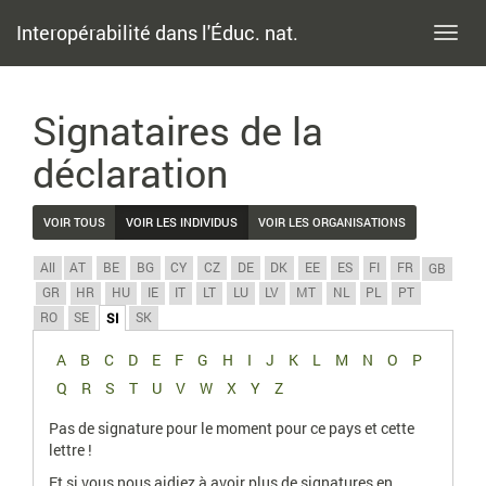
Interopérabilité dans l'Éduc. nat.
Toggl
navig
Signataires de la
déclaration
VOIR TOUS
VOIR LES INDIVIDUS
VOIR LES ORGANISATIONS
All
AT
BE
BG
CY
CZ
DE
DK
EE
ES
FI
FR
GB
GR
HR
HU
IE
IT
LT
LU
LV
MT
NL
PL
PT
RO
SE
SK
SI
A
B
C
D
E
F
G
H
I
J
K
L
M
N
O
P
Q
R
S
T
U
V
W
X
Y
Z
Pas de signature pour le moment pour ce pays et cette
lettre !
Et si vous nous aidiez à avoir plus de signatures en