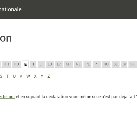
nationale
ion
HR
HU
IT
LT
LU
LV
MT
NL
PL
PT
RO
SE
SI
SK
IE
S
T
U
V
W
X
Y
Z
r le mot
et en signant la déclaration vous-même si ce n'est pas déjà fait 