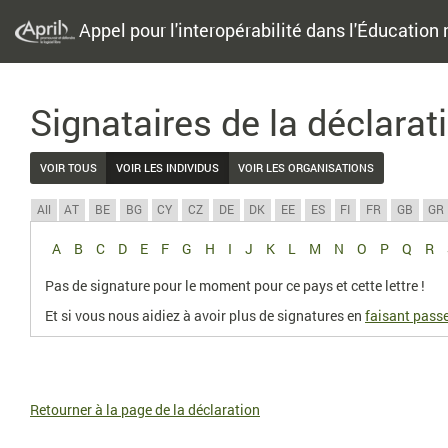
Appel pour l'interopérabilité dans l'Éducation 
Signataires de la déclarat
VOIR TOUS
VOIR LES INDIVIDUS
VOIR LES ORGANISATIONS
All
AT
BE
BG
CY
CZ
DE
DK
EE
ES
FI
FR
GB
GR
A
B
C
D
E
F
G
H
I
J
K
L
M
N
O
P
Q
R
Pas de signature pour le moment pour ce pays et cette lettre !
Et si vous nous aidiez à avoir plus de signatures en
faisant passe
Retourner à la page de la déclaration