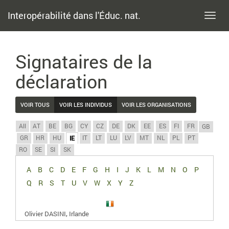
Interopérabilité dans l'Éduc. nat.
Toggl
navig
Signataires de la
déclaration
VOIR TOUS
VOIR LES INDIVIDUS
VOIR LES ORGANISATIONS
All
AT
BE
BG
CY
CZ
DE
DK
EE
ES
FI
FR
GB
GR
HR
HU
IT
LT
LU
LV
MT
NL
PL
PT
IE
RO
SE
SI
SK
A
B
C
D
E
F
G
H
I
J
K
L
M
N
O
P
Q
R
S
T
U
V
W
X
Y
Z
,
Olivier DASINI
Irlande