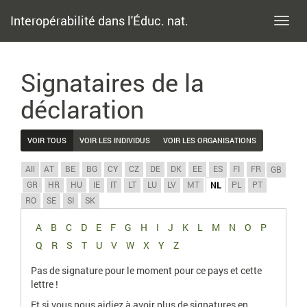
Interopérabilité dans l'Éduc. nat.
Toggl
navig
Signataires de la
déclaration
VOIR TOUS
VOIR LES INDIVIDUS
VOIR LES ORGANISATIONS
All
AT
BE
BG
CY
CZ
DE
DK
EE
ES
FI
FR
GB
GR
HR
HU
IE
IT
LT
LU
LV
MT
PL
PT
NL
RO
SE
SI
SK
A
B
C
D
E
F
G
H
I
J
K
L
M
N
O
P
Q
R
S
T
U
V
W
X
Y
Z
Pas de signature pour le moment pour ce pays et cette
lettre !
Et si vous nous aidiez à avoir plus de signatures en