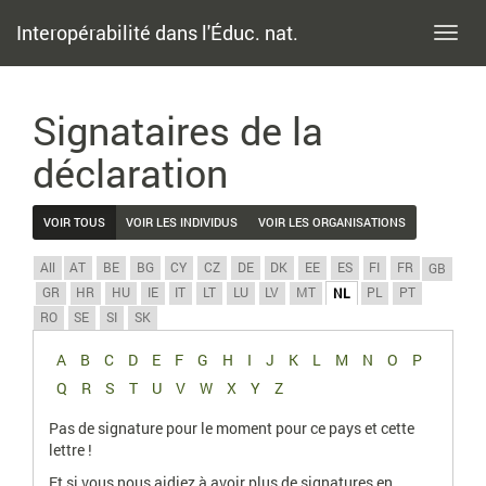
Interopérabilité dans l'Éduc. nat.
Toggl
navig
Signataires de la
déclaration
VOIR TOUS
VOIR LES INDIVIDUS
VOIR LES ORGANISATIONS
All
AT
BE
BG
CY
CZ
DE
DK
EE
ES
FI
FR
GB
GR
HR
HU
IE
IT
LT
LU
LV
MT
PL
PT
NL
RO
SE
SI
SK
A
B
C
D
E
F
G
H
I
J
K
L
M
N
O
P
Q
R
S
T
U
V
W
X
Y
Z
Pas de signature pour le moment pour ce pays et cette
lettre !
Et si vous nous aidiez à avoir plus de signatures en