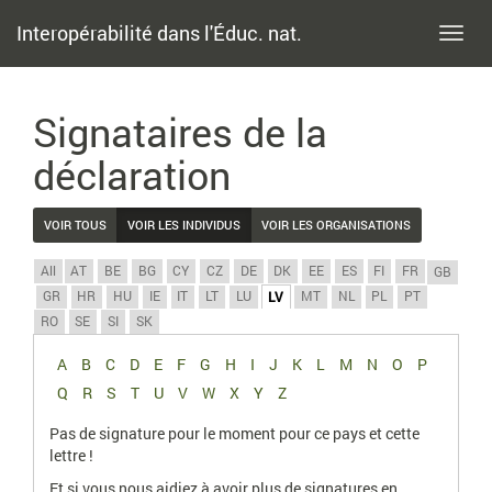
Interopérabilité dans l'Éduc. nat.
Toggl
navig
Signataires de la
déclaration
VOIR TOUS
VOIR LES INDIVIDUS
VOIR LES ORGANISATIONS
All
AT
BE
BG
CY
CZ
DE
DK
EE
ES
FI
FR
GB
GR
HR
HU
IE
IT
LT
LU
MT
NL
PL
PT
LV
RO
SE
SI
SK
A
B
C
D
E
F
G
H
I
J
K
L
M
N
O
P
Q
R
S
T
U
V
W
X
Y
Z
Pas de signature pour le moment pour ce pays et cette
lettre !
Et si vous nous aidiez à avoir plus de signatures en