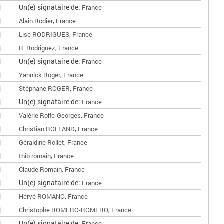
Un(e) signataire de:
France
,
Alain Rodier
France
,
Lise RODRIGUES
France
,
R. Rodriguez
France
Un(e) signataire de:
France
,
Yannick Roger
France
,
Stéphane ROGER
France
Un(e) signataire de:
France
,
Valérie Rolfe-Georges
France
,
Christian ROLLAND
France
,
Géraldine Rollet
France
,
thib romain
France
,
Claude Romain
France
Un(e) signataire de:
France
,
Hervé ROMANO
France
,
Christophe ROMERO-ROMERO
France
Un(e) signataire de:
France