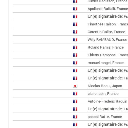
,
Olivier Radisson
France
,
Apollonie Raffalli
France
Un(e) signataire de:
Fr
,
Timothée Raison
Franc
,
Corentin Ralite
France
,
Willy RAMBAUD
France
,
Roland Ramis
France
,
Thierry Rampone
Franc
,
manuel rangel
France
Un(e) signataire de:
Fr
Un(e) signataire de:
Fr
,
Nicolas Raoul
Japon
,
claire rapin
France
Antoine-Frédéric Raquin 
Un(e) signataire de:
Fr
,
pascal Ratte
France
Un(e) signataire de:
Fr