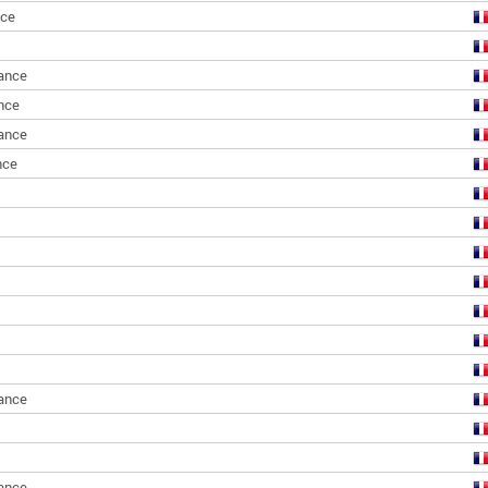
nce
ance
nce
ance
nce
ance
ance