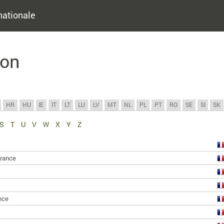
nationale
ion
HR
HU
IE
IT
LT
LU
LV
MT
NL
PL
PT
RO
SE
SI
SK
S
T
U
V
W
X
Y
Z
rance
nce