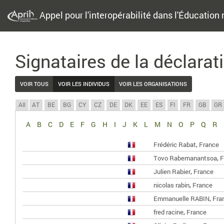
Appel pour l'interopérabilité dans l'Éducation 
Signataires de la déclarat
VOIR TOUS
VOIR LES INDIVIDUS
VOIR LES ORGANISATIONS
All
AT
BE
BG
CY
CZ
DE
DK
EE
ES
FI
FR
GB
GR
A
B
C
D
E
F
G
H
I
J
K
L
M
N
O
P
Q
R
,
Frédéric Rabat
France
,
Tovo Rabemanantsoa
F
,
Julien Rabier
France
,
nicolas rabin
France
,
Emmanuelle RABIN
Fra
,
fred racine
France