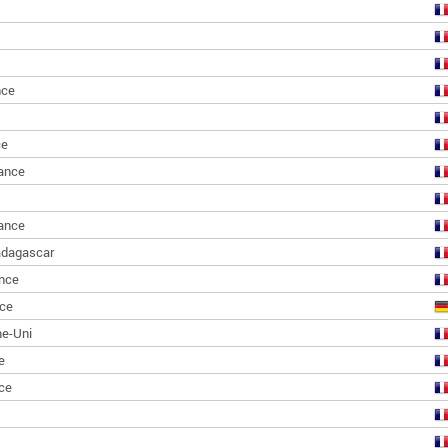
nce
ce
ance
ance
dagascar
nce
ce
e-Uni
e
ce