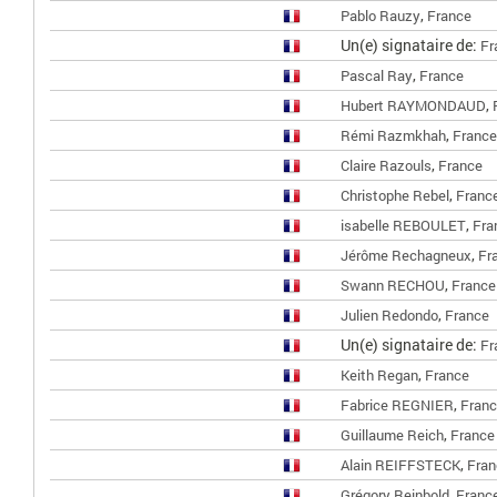
,
Pablo Rauzy
France
Un(e) signataire de:
Fr
,
Pascal Ray
France
,
Hubert RAYMONDAUD
,
Rémi Razmkhah
France
,
Claire Razouls
France
,
Christophe Rebel
Franc
,
isabelle REBOULET
Fra
,
Jérôme Rechagneux
Fr
,
Swann RECHOU
France
,
Julien Redondo
France
Un(e) signataire de:
Fr
,
Keith Regan
France
,
Fabrice REGNIER
Fran
,
Guillaume Reich
France
,
Alain REIFFSTECK
Fran
,
Grégory Reinbold
Franc