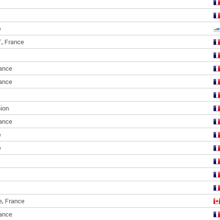
e
,
T
France
ance
ance
ion
ance
e
e
,
e
France
ance