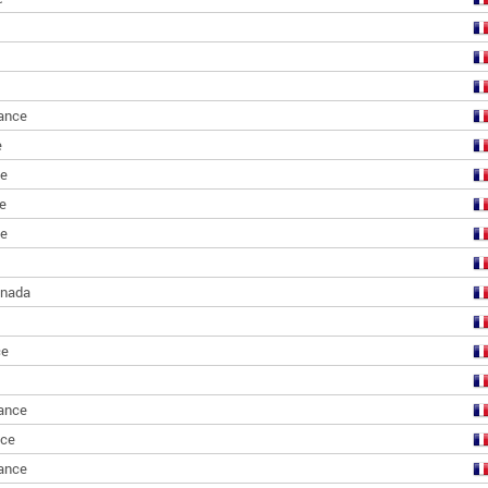
ance
e
ce
e
ce
nada
ce
ance
nce
ance