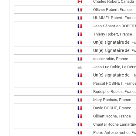
,
Charles Robert
Canada
,
Ollivier Robert
France
,
HUMMEL Robert
Franc
Jean-Sébastien ROBER
,
Thierry Robert
France
Un(e) signataire de:
Fr
Un(e) signataire de:
Fr
,
sophie robin
France
,
Jean-Luc Robin
La Réun
Un(e) signataire de:
Fr
,
Pascal ROBINET
Franc
,
Rodolphe Robles
Franc
,
Mary Rochais
France
,
David ROCHE
France
,
Gilbert Roche
France
Chantal Roche Lamartin
,
Pierre-Antoine rocher
Fr