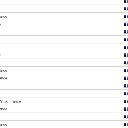
ance
e
e
ance
ance
,
Strik
France
ance
ance