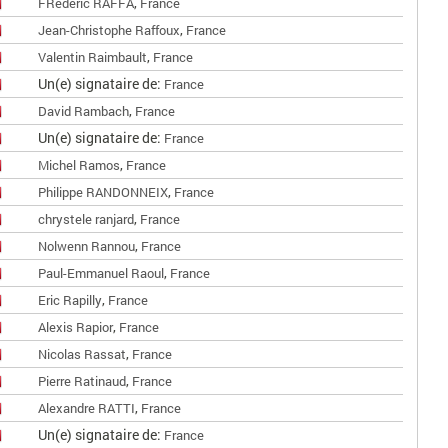
,
FRédéric RAFFA
France
,
Jean-Christophe Raffoux
France
,
Valentin Raimbault
France
Un(e) signataire de:
France
,
David Rambach
France
Un(e) signataire de:
France
,
Michel Ramos
France
,
Philippe RANDONNEIX
France
,
chrystele ranjard
France
,
Nolwenn Rannou
France
,
Paul-Emmanuel Raoul
France
,
Eric Rapilly
France
,
Alexis Rapior
France
,
Nicolas Rassat
France
,
Pierre Ratinaud
France
,
Alexandre RATTI
France
Un(e) signataire de:
France