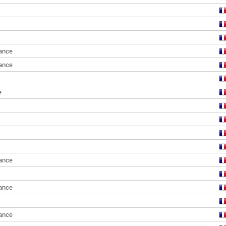
ance
ance
e
ance
ance
ance