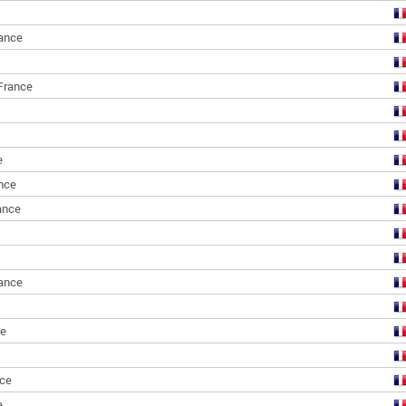
ance
France
e
nce
ance
ance
ce
ce
e