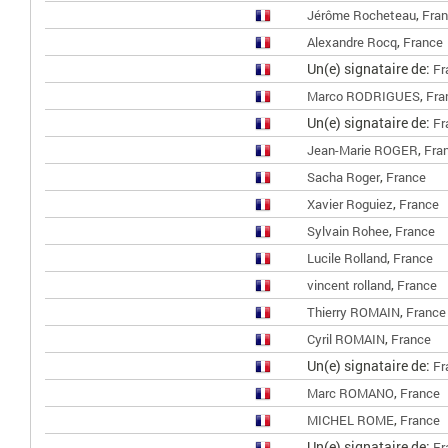
,
Jérôme Rocheteau
Fra
,
Alexandre Rocq
France
Un(e) signataire de:
Fr
,
Marco RODRIGUES
Fra
Un(e) signataire de:
Fr
,
Jean-Marie ROGER
Fra
,
Sacha Roger
France
,
Xavier Roguiez
France
,
Sylvain Rohee
France
,
Lucile Rolland
France
,
vincent rolland
France
,
Thierry ROMAIN
France
,
Cyril ROMAIN
France
Un(e) signataire de:
Fr
,
Marc ROMANO
France
,
MICHEL ROME
France
Un(e) signataire de:
Fr