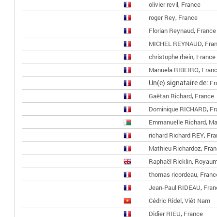
,
olivier revil
France
,
roger Rey
France
,
Florian Reynaud
France
,
MICHEL REYNAUD
Fra
,
christophe rhein
France
,
Manuela RIBEIRO
Fran
Un(e) signataire de:
Fr
,
Gaëtan Richard
France
,
Dominique RICHARD
Fr
,
Emmanuelle Richard
Ma
,
richard Richard REY
Fra
,
Mathieu Richardoz
Fran
,
Raphaël Ricklin
Royaum
,
thomas ricordeau
Franc
,
Jean-Paul RIDEAU
Fran
,
Cédric Ridel
Viêt Nam
,
Didier RIEU
France