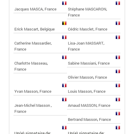
,
,
Jacques MASCA
France
Stéphane MASCARON
France
,
,
Erick Mascart
Belgique
Cédric Masclet
France
,
,
Catherine Massardier
Lisa-Joan MASSART
France
France
,
,
Charlotte Masseau
Sabine Massiani
France
France
,
Olivier Masson
France
,
,
Yvan Masson
France
Louis Masson
France
,
,
Jean-Michel Masson
Arnaud MASSON
France
France
,
Bertrand Masson
France
Un(e) signataire de:
Un(e) signataire de: