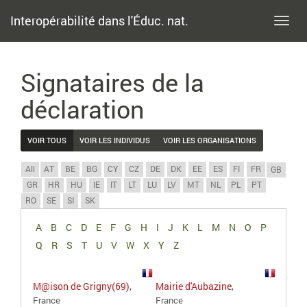
Interopérabilité dans l'Éduc. nat.
Toggl
navig
Signataires de la
déclaration
VOIR TOUS
VOIR LES INDIVIDUS
VOIR LES ORGANISATIONS
All
AT
BE
BG
CY
CZ
DE
DK
EE
ES
FI
FR
GB
GR
HR
HU
IE
IT
LT
LU
LV
MT
NL
PL
PT
RO
SE
SI
SK
A
B
C
D
E
F
G
H
I
J
K
L
M
N
O
P
Q
R
S
T
U
V
W
X
Y
Z
M@ison de Grigny(69)
,
Mairie d'Aubazine
,
France
France