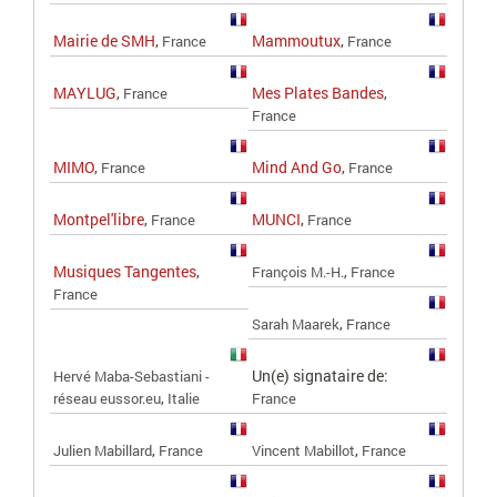
Mairie de SMH
,
Mammoutux
,
France
France
MAYLUG
,
Mes Plates Bandes
,
France
France
MIMO
,
Mind And Go
,
France
France
Montpel'libre
,
MUNCI
,
France
France
Musiques Tangentes
,
,
François M.-H.
France
France
,
Sarah Maarek
France
Un(e) signataire de:
Hervé Maba-Sebastiani -
,
réseau eussor.eu
Italie
France
,
,
Julien Mabillard
France
Vincent Mabillot
France