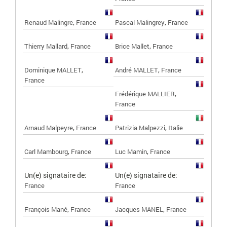
,
,
Renaud Malingre
France
Pascal Malingrey
France
,
,
Thierry Mallard
France
Brice Mallet
France
,
,
Dominique MALLET
André MALLET
France
France
,
Frédérique MALLIER
France
,
,
Arnaud Malpeyre
France
Patrizia Malpezzi
Italie
,
,
Carl Mambourg
France
Luc Mamin
France
Un(e) signataire de:
Un(e) signataire de:
France
France
,
,
François Mané
France
Jacques MANEL
France